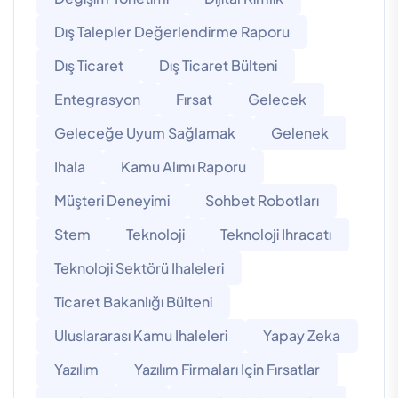
Dış Talepler Değerlendirme Raporu
Dış Ticaret
Dış Ticaret Bülteni
Entegrasyon
Fırsat
Gelecek
Geleceğe Uyum Sağlamak
Gelenek
Ihala
Kamu Alımı Raporu
Müşteri Deneyimi
Sohbet Robotları
Stem
Teknoloji
Teknoloji Ihracatı
Teknoloji Sektörü Ihaleleri
Ticaret Bakanlığı Bülteni
Uluslararası Kamu Ihaleleri
Yapay Zeka
Yazılım
Yazılım Firmaları Için Fırsatlar