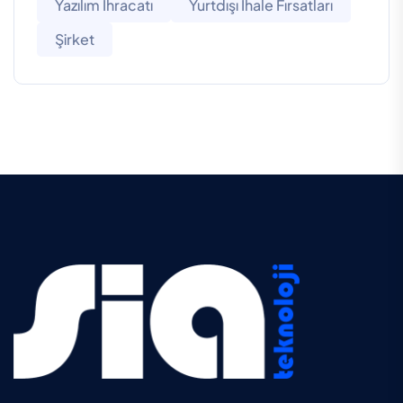
Yazılım Ihracatı
Yurtdışı Ihale Fırsatları
Şirket