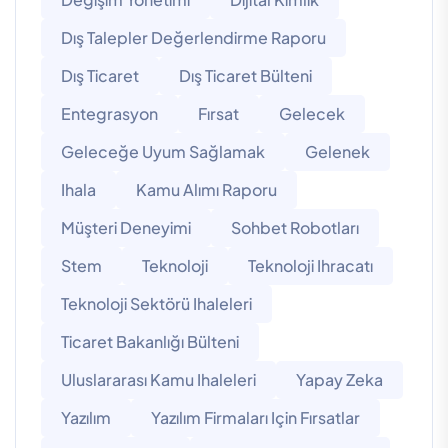
Dış Talepler Değerlendirme Raporu
Dış Ticaret
Dış Ticaret Bülteni
Entegrasyon
Fırsat
Gelecek
Geleceğe Uyum Sağlamak
Gelenek
Ihala
Kamu Alımı Raporu
Müşteri Deneyimi
Sohbet Robotları
Stem
Teknoloji
Teknoloji Ihracatı
Teknoloji Sektörü Ihaleleri
Ticaret Bakanlığı Bülteni
Uluslararası Kamu Ihaleleri
Yapay Zeka
Yazılım
Yazılım Firmaları Için Fırsatlar