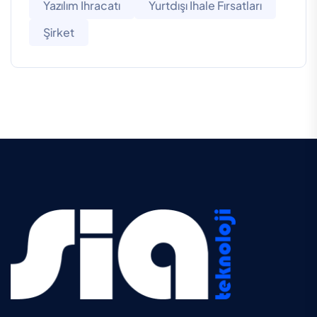
Yazılım Ihracatı
Yurtdışı Ihale Fırsatları
Şirket