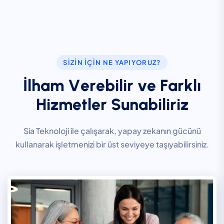
SIZIN İÇIN NE YAPIYORUZ?
İ
l
h
a
m
V
e
r
e
b
i
l
i
r
v
e
F
a
r
k
l
ı
H
i
z
m
e
t
l
e
r
S
u
n
a
b
i
l
i
r
i
z
Sia Teknoloji ile çalışarak, yapay zekanın gücünü
kullanarak işletmenizi bir üst seviyeye taşıyabilirsiniz.