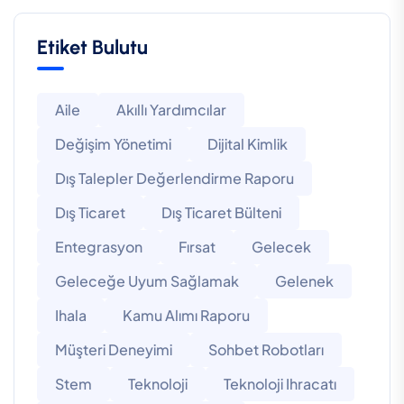
Etiket Bulutu
Aile
Akıllı Yardımcılar
Değişim Yönetimi
Dijital Kimlik
Dış Talepler Değerlendirme Raporu
Dış Ticaret
Dış Ticaret Bülteni
Entegrasyon
Fırsat
Gelecek
Geleceğe Uyum Sağlamak
Gelenek
Ihala
Kamu Alımı Raporu
Müşteri Deneyimi
Sohbet Robotları
Stem
Teknoloji
Teknoloji Ihracatı