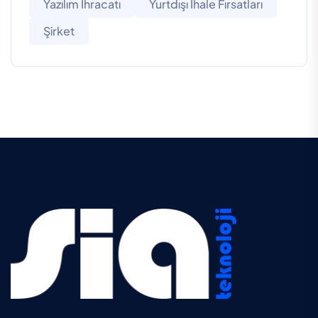
Yazılım Ihracatı
Yurtdışı Ihale Fırsatları
Şirket