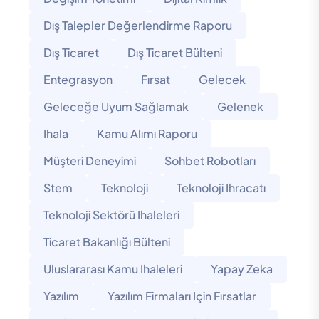
Dış Talepler Değerlendirme Raporu
Dış Ticaret
Dış Ticaret Bülteni
Entegrasyon
Fırsat
Gelecek
Geleceğe Uyum Sağlamak
Gelenek
Ihala
Kamu Alımı Raporu
Müşteri Deneyimi
Sohbet Robotları
Stem
Teknoloji
Teknoloji Ihracatı
Teknoloji Sektörü Ihaleleri
Ticaret Bakanlığı Bülteni
Uluslararası Kamu Ihaleleri
Yapay Zeka
Yazılım
Yazılım Firmaları Için Fırsatlar