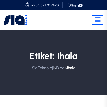
+90 532 170 7428
Etiket:
Ihala
Sia Teknoloji
Blog
ihala
>
>