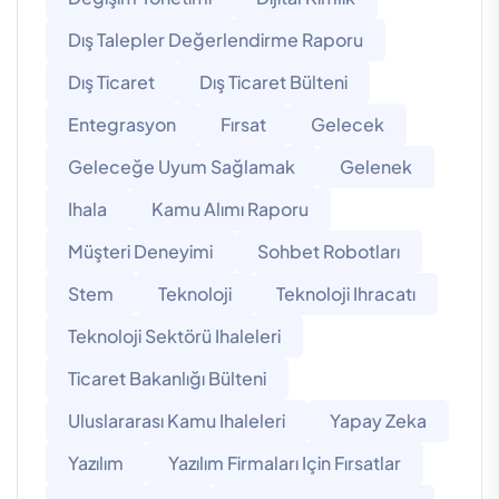
Dış Talepler Değerlendirme Raporu
Dış Ticaret
Dış Ticaret Bülteni
Entegrasyon
Fırsat
Gelecek
Geleceğe Uyum Sağlamak
Gelenek
Ihala
Kamu Alımı Raporu
Müşteri Deneyimi
Sohbet Robotları
Stem
Teknoloji
Teknoloji Ihracatı
Teknoloji Sektörü Ihaleleri
Ticaret Bakanlığı Bülteni
Uluslararası Kamu Ihaleleri
Yapay Zeka
Yazılım
Yazılım Firmaları Için Fırsatlar