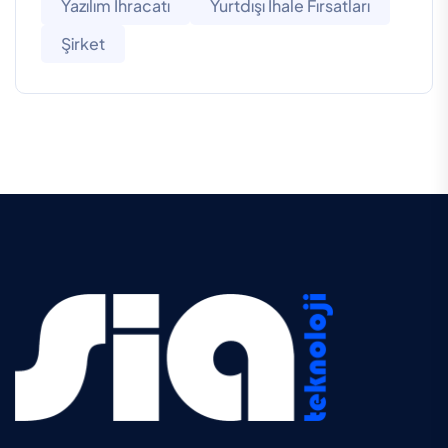
Yazılım Ihracatı
Yurtdışı Ihale Fırsatları
Şirket