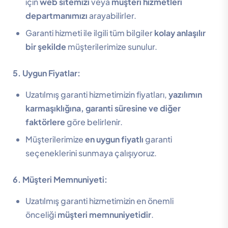
için
web sitemizi
veya
müşteri hizmetleri
departmanımızı
arayabilirler.
Garanti hizmeti ile ilgili tüm bilgiler
kolay anlaşılır
bir şekilde
müşterilerimize sunulur.
5. Uygun Fiyatlar:
Uzatılmış garanti hizmetimizin fiyatları,
yazılımın
karmaşıklığına, garanti süresine ve diğer
faktörlere
göre belirlenir.
Müşterilerimize
en uygun fiyatlı
garanti
seçeneklerini sunmaya çalışıyoruz.
6. Müşteri Memnuniyeti:
Uzatılmış garanti hizmetimizin en önemli
önceliği
müşteri memnuniyetidir
.