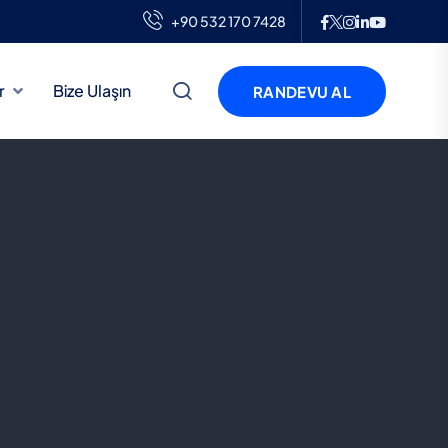
+90 532 170 7428
r
Bize Ulaşın
RANDEVU AL