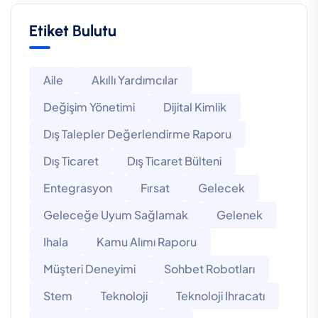
Etiket Bulutu
Aile
Akıllı Yardımcılar
Değişim Yönetimi
Dijital Kimlik
Dış Talepler Değerlendirme Raporu
Dış Ticaret
Dış Ticaret Bülteni
Entegrasyon
Fırsat
Gelecek
Geleceğe Uyum Sağlamak
Gelenek
Ihala
Kamu Alımı Raporu
Müşteri Deneyimi
Sohbet Robotları
Stem
Teknoloji
Teknoloji Ihracatı